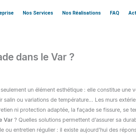
reprise
Nos Services
Nos Réalisations
FAQ
Act
de dans le Var ?
seulement un élément esthétique : elle constitue une vé
, air salin ou variations de température… Les murs exté
retien ni protection adaptée, la façade se fissure, se t
e Var
? Quelles solutions permettent d’assurer sa durab
e ou entretien régulier : il existe aujourd’hui des répo