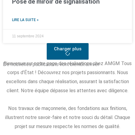
Pose de miroir de signalisation
LIRE LA SUITE »
11 septembre 2024
Charger plus
Bienvenue sur notre page des réalisations chez AMGM Tous
De nouvelles publications vont bientôt arriver
corps d’État ! Découvrez nos projets passionnants. Nous
excellons dans chaque réalisation, assurant la satisfaction
client. Notre équipe dépasse les attentes avec diligence.
Nos travaux de maçonnerie, des fondations aux finitions,
illustrent notre savoir-faire et notre souci du détail. Chaque
projet sur mesure respecte les normes de qualité.