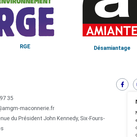
RGE
Désamiantage
 97 35
@amgm-maconnerie.fr
nue du Président John Kennedy, Six-Fours-
es