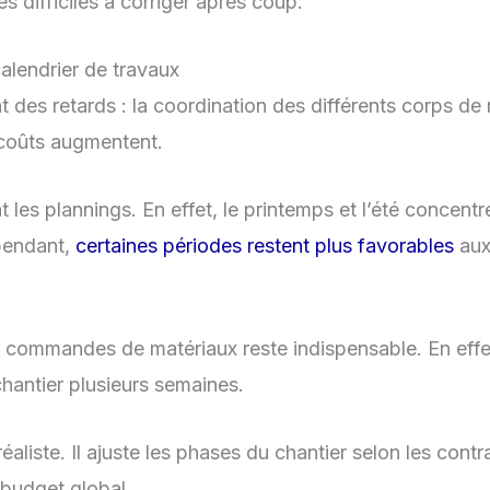
es difficiles à corriger après coup.
calendrier de travaux
 des retards : la coordination des différents corps de 
s coûts augmentent.
t les plannings. En effet, le printemps et l’été concent
pendant,
certaines périodes restent plus favorables
aux 
 commandes de matériaux reste indispensable. En effet, 
hantier plusieurs semaines.
aliste. Il ajuste les phases du chantier selon les contr
 budget global.