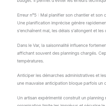
budget. Il permet d’éviter les erreurs techniqu
Erreur n°5 : Mal planifier son chantier et son 
Une planification imprécise génère rapidement
s’enchaînent mal, les délais s’allongent et le
Dans le Var, la saisonnalité influence fortemen
affichant souvent des plannings chargés. Ce
températures.
Anticiper les démarches administratives et les
une mauvaise anticipation bloque parfois un c
Un artisan expérimenté construit un planning ré
organisation limite les imprévus et sécurise le