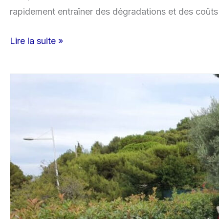
rapidement entraîner des dégradations et des coûts
Lire la suite »
Rénovation
piscine
Var
:
comment
entretenir
et
rénover
sa